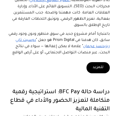
بناء الهوية المؤسسية،
تطوير الموقع الإلكتروني
، تحسين
محركات البحث (SEO)، التسويق القائم على الأداء، وإدارة
العلاقات العامة. كانت مهمتنا واضحة: جذب المستثمرين
بفعالية، تعزيز الظهور الرقمي، وتوثيق اللحظات الفارقة في
تاريخ الإطلاق بالسوق.
باعتبارنا أمام مشروع جديد في سوق متطور ودون وجود رقمي
سابق، كان هدفنا في Prism Digital هو جعل "
دوسيت ثاني
ريزيدنسز عجمان
" علامة لا يمكن إغفالها — سواء في نتائج
البحث، عبر منصات التواصل الاجتماعي، أو على أرض الواقع.
للمزيد
دراسة حالة BFC Pay: استراتيجية رقمية
متكاملة لتعزيز الحضور والأداء في قطاع
التقنية المالية