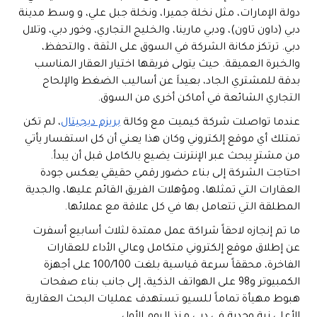
دولة الإمارات، مثل نخلة جميرا، ونخلة جبل علي، و وسط مدينة
دبي (داون تاون)، ودبي مارينا، والخليج التجاري، وخور دبي، وتلال
دبي. ترتكز مكانة الشركة في السوق على الثقة ، والتحفظ،
والخبرة العميقة. حيث يتولى فريقها اختيار العقار المناسب
بدقة للمشتري الجاد، بعيداَ عن أساليب الضغط والإلحاح
التجاري الشائعة في أماكن أخرى من السوق.
عندما تواصلت شركة كيميت مع وكالة
بريزم ديجيتال
، لم تكن
تمتلك أي موقع إلكتروني وكان هذا يعني أن كل استفسار يأتي
من مشترٍ يبحث عبر الإنترنت يضيع بالكامل قبل أن يبدأ.
احتاجت الشركة إلى بناء حضور رقمي حقيقي يعكس جودة
العقارات التي تمثلها، ومؤهلات الفريق القائم عليها، والجدية
المطلقة التي تتعامل بها في كل علاقة مع عملائها.
ما تم إنجازه لاحقاً شراكة عمل ممتدة لثلاث أسابيع أسفرت
عن إطلاق موقع إلكتروني متكامل وعالي الأداء للعقارات
الفاخرة، محققاً سرعة قياسية بلغت 100/100 على أجهزة
الكمبيوتر و98 على الهواتف الذكية، إلى جانب بناء صفحات
هبوط مهيأة تماماً للسيو تستهدف عمليات البحث العقارية