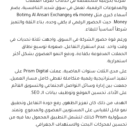
شركة بحرينية متخصصة في خدمات صرف العملات
والمدفوعات الرقمية، تعمل في سوق شديد التنافسية، يضم
أسماء كبرى مثل e& money وAl Ansari Exchange وBotim
Money. حيث الحضور الرقمي لا يكفي وحده، بناء الثقة والتميز
شرطاً أساسياً للبقاء.
ورغم قوة حضور الشركة في السوق، واجهت ثلاثة تحديات في
وقت واحد: عدم استقرار التفاعل، صعوبة توسيع نطاق
الحملات المدفوعة بكفاءة، ودفع النمو العضوي بشكل أكثر
استمرارية.
على مدى الثلاث سنوات الماضية، عملت Prism Digital على
تنفيذ استراتيجية رقمية متكاملة تغطي كامل مسار العميل،
جمعت بين إدارة وسائل التواصل الاجتماعي والتسويق القائم
على الأداء، تحسين الموقع وتوظيف بيانات الـ SEO.
الهدف من ذلك كان تعزيز الظهور، رفع جودة التفاعل وتحقيق
نمو قابل للقياس على المستويين العضوي والمدفوع. وتمتد
مسؤولية Prism كذلك لتشمل التطبيق المحمول بما فيه من
تحسين لمحركات البحث والاستهداف الجغرافي.