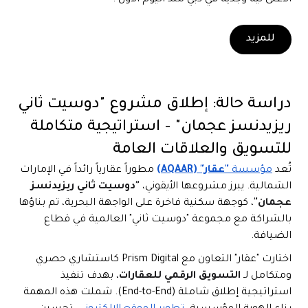
الأعلى نية وجدية في دبي منذ اليوم الأول .
للمزيد
دراسة حالة: إطلاق مشروع "دوسيت ثاني
ريزيدنسز عجمان" – استراتيجية متكاملة
للتسويق والعلاقات العامة
تُعد
مؤسسة
"عقار" (AQAAR)
مطوراً عقارياً رائداً في الإمارات
الشمالية. يبرز مشروعها الأيقوني،
"دوسيت ثاني ريزيدنسز
عجمان"
، كوجهة سكنية فاخرة على الواجهة البحرية، تم بناؤها
بالشراكة مع مجموعة "دوسيت ثاني" العالمية في قطاع
الضيافة.
اختارت "عقار" التعاون مع Prism Digital كاستشاري حصري
ومتكامل لـ
التسويق الرقمي للعقارات
، بهدف تنفيذ
استراتيجية إطلاق شاملة (End-to-End). شملت هذه المهمة