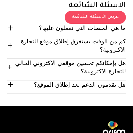
الأسئلة الشائعة
عرض الأسئلة الشائعة
ما هي المنصات التي تعملون عليها؟
كم من الوقت يستغرق إطلاق موقع للتجارة
نحن متخصصون في شوبيفاي، ووكومرس، ماجنتو، بالإضافة
إلى حلول مخصصة تناسب احتياجات أعمالك.
الاكترونية؟
يتراوح الوقت من 4 إلى 12 أسبوعًا حسب تعقيد المشروع
هل بإمكانكم تحسين موقعي الاكتروني الحالي
ومتطلباته.
للتجارة الاكترونية؟
هل تقدمون الدعم بعد إطلاق الموقع؟
نعم. نقوم بتحسين تجربة المستخدم، سرعة الموقع، تحسين
محركات البحث، ودمج أدوات جديدة لتعزيز الأداء.
بالتأكيد. نحن نقدم دعمًا مستمرًا وتحديثات وتحسينات
للحفاظ على الأداء والنتائج.