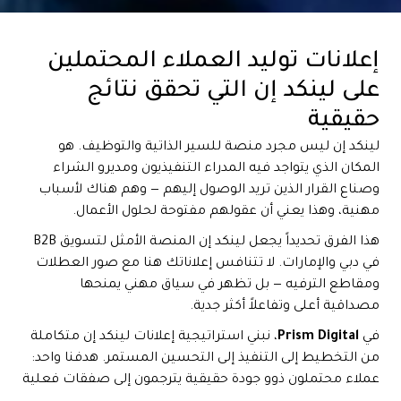
إعلانات توليد العملاء المحتملين
على لينكد إن التي تحقق نتائج
حقيقية
لينكد إن ليس مجرد منصة للسير الذاتية والتوظيف. هو
المكان الذي يتواجد فيه المدراء التنفيذيون ومديرو الشراء
وصناع القرار الذين تريد الوصول إليهم — وهم هناك لأسباب
مهنية، وهذا يعني أن عقولهم مفتوحة لحلول الأعمال.
هذا الفرق تحديداً يجعل لينكد إن المنصة الأمثل لتسويق B2B
في دبي والإمارات. لا تتنافس إعلاناتك هنا مع صور العطلات
ومقاطع الترفيه — بل تظهر في سياق مهني يمنحها
مصداقية أعلى وتفاعلاً أكثر جدية.
في
Prism Digital
، نبني استراتيجية إعلانات لينكد إن متكاملة
من التخطيط إلى التنفيذ إلى التحسين المستمر. هدفنا واحد:
عملاء محتملون ذوو جودة حقيقية يترجمون إلى صفقات فعلية