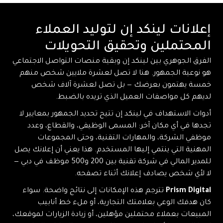
إعلانات لينكد إن لتوليد العملاء
المحتملين وتحقيق التحويلات
الفرق الجوهري بين لينكد إن وبقية منصات التواصل الاجتماعي
هو نوعية الجمهور. هنا لا تصل لعشرة ملايين شخص منهم
خمسة يهتمون بعرضك — بل تصل لعشرة آلاف شخص
لديهم كل مواصفات العميل الذي تريده بالضبط.
أدوات الاستهداف في لينكد إن تتيح تحديد الجمهور بمعايير لا
تجدها في أي مكان آخر: المسمى الوظيفي، والقطاع، وعدد
موظفي الشركة، والمهارات التقنية، وحتى المجموعات
المهنية التي ينتمي إليها المستخدم. هذا يعني أن إعلانك يصل
للمدير المالي في شركة تقنية بين 200 و500 موظف في دبي —
لا لأي شخص يصادف إعلانك أثناء تصفحه.
Prism Digital
تترجم هذه الإمكانات إلى نتائج واضحة. سواء
كان هدفك الوعي بعلامتك التجارية، أو ملء خط أنابيب
المبيعات بعملاء محتملين مؤهلين، أو زيادة الزيارات لموقعك،