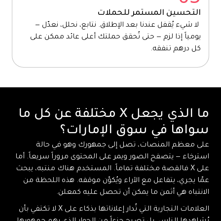
التحسين المستمر للحملات
لا شيء يُقفل عندنا بعد الإطلاق. نتابع، نحلل، نعدّل —
يومياً إذا لزم — حتى تُحقق حملتك أعلى عائد ممكن على
كل درهم تنفقه.
ما الذي يجعل X مختلفة عن كل ما
سواها في سوق الإمارات؟
على معظم المنصات، تصل إلى جمهورك وهو في حالة
استرخاء — يتصفح الصور ويمر على المحتوى مروراً سريعاً. أما
على X فالقصة مختلفة تماماً. المستخدم هناك منتبه، يبحث
عمّا يجري، يتفاعل مع الآراء ويُكوّن موقفه. هذه اللحظة من
الانتباه هي أثمن ما يمكن أن تحصل عليه كمعلن.
العلامات التجارية التي تُدار إعلاناتها بذكاء على X لا تكتفي بأن