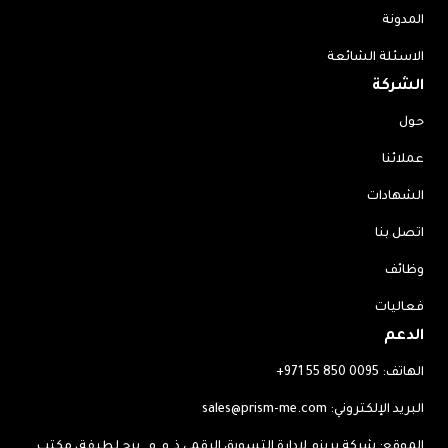
المدونة
الاسئلة الشائعة
الشركة
حول
عملائنا
الشهادات
اتصل بنا
وظائف
فعاليات
الدعم
الهاتف:
+971 55 850 0095
البريد الإلكتروني:
sales@prism-me.com
الموقع: شركة بريزم لإدارة التسويق الرقمي ذ.م.م. برج لطيفة، مكتب