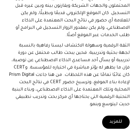
المحتملون والجهات الشريكة ويقارنون بينه وبين غيره قبل
التسجيل. كان الموقع الإلكتروني قديمًا وبطيئًا، ولم يكن
للعلامة أي حضور في نتائج البحث المعتمدة على الذكاء
الاصطناعي، ولم يكن بمقدور الزوار التسجيل في البرامج أو
طلب الخدمات عبر الموقع أصلًا.
الثقة الرقمية وسهولة الاكتشاف ليستا رفاهية بالنسبة
لجهة بحثية وتدريبية. فحين يبحث طالب محتمل عن دورة
تدريبية أو يسأل أحد مساعدي الذكاء الاصطناعي عن توصية،
فإن ما يظهر له يؤثر مباشرة في اختياره للمؤسسة. وCERT
كان غائبًا تمامًا عن هذه اللحظات. من هنا جاءت Prism Digital
لإعادة بناء الموقع، وترسيخ حضور CERT في نتائج البحث
المحلية وتلك المعتمدة على الذكاء الاصطناعي، وبناء البنية
التحتية الرقمية التي يحتاجها أي مركز بحث وتدريب تطبيقي
حديث ليتوسع وينمو.
للمزيد