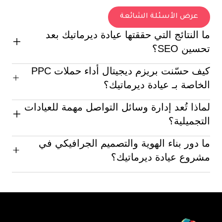
عرض الأسئلة الشائعة
ما النتائج التي حققتها عيادة ديرماتيك بعد
تحسين SEO؟
كيف حسّنت بريزم ديجيتال أداء حملات PPC
شهدت زيادة كبيرة في الزيارات العضوية وترتيب الكلمات
المفتاحية بفضل استراتيجيات الخبراء في الإمارات.
الخاصة بـ عيادة ديرماتيك؟
رفعنا معدلات النقر وخفضنا تكلفة الاكتساب عبر تحسين
لماذا تُعد إدارة وسائل التواصل مهمة للعيادات
الجمهور واختبارات A/B المستمرة.
التجميلية؟
ما دور بناء الهوية والتصميم الجرافيكي في
تساعد المحتويات الجذابة والتحديثات الدورية على بناء الثقة
وعرض النتائج وجذب العملاء المحتملين.
مشروع عيادة ديرماتيك؟
أنشأنا هوية بصرية متكاملة ورسومات احترافية تزيد من
تماسك العلامة وتأثيرها العاطفي على الجمهور.