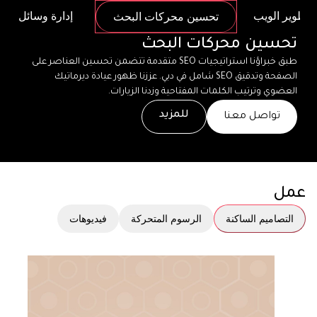
وتطوير الويب
إدارة وسائل الت
تحسين محركات البحث
تحسين محركات البحث
طبق خبراؤنا استراتيجيات SEO متقدمة تتضمن تحسين العناصر على 
الصفحة وتدقيق SEO شامل في دبي. عززنا ظهور عيادة ديرماتيك 
العضوي وترتيب الكلمات المفتاحية وزدنا الزيارات.
للمزيد
تواصل معنا
عمل
التصاميم الساكنة
الرسوم المتحركة
فيديوهات