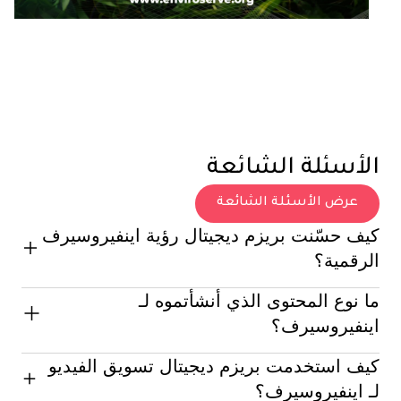
الأسئلة الشائعة
عرض الأسئلة الشائعة
كيف حسّنت بريزم ديجيتال رؤية اينفيروسيرف
الرقمية؟
ما نوع المحتوى الذي أنشأتموه لـ
قمنا بتدقيق فني، تحسين كلمات مفتاحية، وبناء روابط، مما
زاد الظهور العضوي في محركات البحث.
اينفيروسيرف؟
كيف استخدمت بريزم ديجيتال تسويق الفيديو
أنشأنا مدونات وأوصاف خدمات ومنشورات تواصل اجتماعي
تركّز على قضايا الاستدامة والتوعية البيئية.
لـ اينفيروسيرف؟