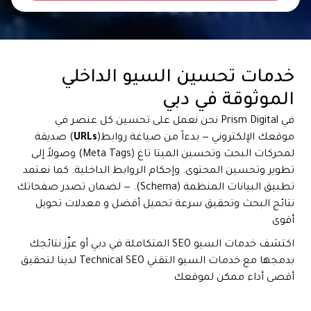
خدمات تحسين السيو الداخلي
الموثوقة في دبي
في Prism Digital نحن نعمل على تحسين كل عنصر في
موقعك الإلكتروني — بدءاً من صياغة روابط(
URLs
) صديقة
لمحركات البحث وتحسين الميتا تاغ (Meta Tags) وصولاً إلى
تطوير وتحسين المحتوى. وإحكام الروابط الداخلية. كما نعتمد
تطبيق البيانات المنظمة (Schema). — لضمان تصدر صفحاتك
نتائج البحث وتحقيق سرعة تحميل أفضل و معدلات تحويل
أقوى
اكتشف خدمات السيو SEO المتكاملة في دبي أو عزّز نتائجك
بدمجها مع خدمات السيو التقني Technical SEO لدينا لتحقيق
أقصى أداء ممكن لموقعك