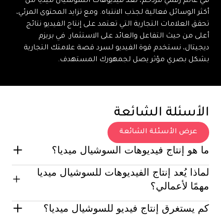
في عالم رقمي مزدحم، تُعد فيديوهات السوشيال ميديا من
أكثر الوسائل فعالية لجذب الانتباه. ومع تزايد المحتوى المرئي،
تحقق العلامات التجارية التي تعتمد على إنتاج الفيديو نتائج
أعلى من حيث التفاعل والعائد على الاستثمار. في بريزم
ديجيتال، نستخدم قوة الفيديو لسرد قصة علامتك التجارية
بشكل بصري مؤثر يصل لجمهورك المستهدف.
الأسئلة الشائعة
عرض الأسئلة الشائعة
ما هو إنتاج فيديوهات السوشيال ميديا؟
لماذا يُعد إنتاج الفيديوهات للسوشيال ميديا
هو عملية إنتاج فيديوهات مصممة خصيصًا لمنصات التواصل
الاجتماعي بهدف التفاعل مع الجمهور وتحقيق صدى واسع.
مهمًا لأعمالي؟
كم يستغرق إنتاج فيديو للسوشيال ميديا؟
لأن الفيديو من أكثر أنواع المحتوى جذبًا وتفاعلاً على السوشيال
ميديا. يساعد في بناء الوعي، الثقة، وتحقيق مبيعات أكثر من