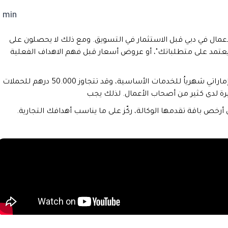
5 min
أعمال في دبي قبل الاستثمار في التسويق. ومع ذلك لا يحصلون على
 "يعتمد على متطلباتك"، أو عروض أسعار قبل فهم الاهداف الفعلية
تبدأ تكلفة التسويق الرقمي في دبي من حوالي 3000 درهم إماراتي شهرياُ للخدمات الأساسية، وقد تتجاوز 50.000 درهم للحملات
رة لدى كثير من أصحاب الأعمال. لذلك يجب
ى أرخص باقة تقدمها الوكالة، ركّز على ما يناسب أهدافك التجارية.