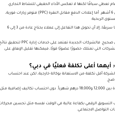
قام تعطي سياقًا لكنها لا تعكس الأداء الحقيقي للنشاط التجاري.
تظهر نتائج تحسين محركات البحث (SEO) عادة خلال 4 إلى 6 أشهر. أما إعلانات الدفع مقابل النقرة (PPC) فتوفر زيارات فورية،
ستوى الربحية.
أما التسويق عبر وسائل التواصل الاجتماعي فيعطي تفاعلًا سريعًا، إلا أن تحويل هذا التفاعل إلى عملاء يحتاج عادة من 3 إلى 6
توقيت النتائج مهم لأنه يحدد طريقة توزيع الميزانية بشكل صحيح. فالشركات الجديدة تعتمد على خدمات إدارة PPC لتحقيق 
المدى. أما اللشركات التي تمتلك حضورًا عضويًا قويًا، فيمكنها تقليل الإنفاق على
 أيهما أعلى تكلفة فعليًا في دبي؟
شركة أقل تكلفة من الاستعانة بوكالة خارجية، لكن عند احتساب
اضح.
يتراوح راتب مدير تسويق رقمي متوسط الخبرة في دبي عادة بين 12,000 و18,000 درهم شهرياً. دون احتساب تكاليف إضافية مثل
انب التسويق الرقمي بكفاءة عالية في الوقت نفسه مثل تحسين محركات