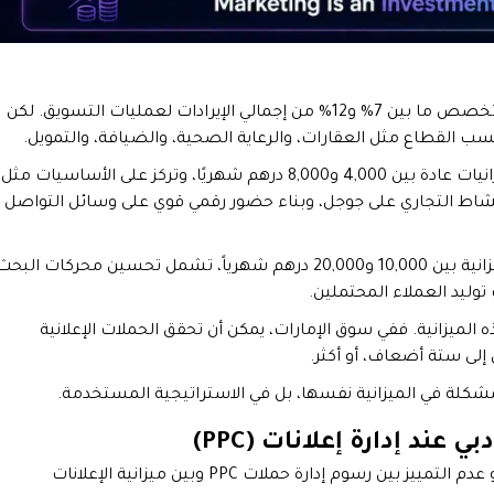
تشير القاعدة العالمية الشائعة إلى أن الشركات يجب أن تخصص ما بين 7% و12% من إجمالي الإيرادات لعمليات التسويق. لكن
 القطاع مثل العقارات، والرعاية الصحية، والضيافة، والتمويل.
بالنسبة للشركات الناشئة والصغيرة في دبي تتراوح الميزانيات عادة بين 4,000 و8,000 درهم شهريًا، وتركز على الأساسيات مثل
ث (SEO)، وتحسين ظهور النشاط التجاري على جوجل، وبناء حضور رقمي قوي على وسائل التواصل
أما الشركات الصغيرة والمتوسطة فعادة ما تخصص ميزانية بين 10,000 و20,000 درهم شهرياً، تشمل تحسين محركات البح
توليد العملاء المحتملين.
 الميزانية. ففي سوق الإمارات، يمكن أن تحقق الحملات الإعلانية
 إلى ستة أضعاف، أو أكثر.
المشكلة في الميزانية نفسها، بل في الاستراتيجية المستخدمة.
ند إدارة إعلانات (PPC)
من أكثر الأخطاء تكلفة التي تقع فيها الشركات في دبي هو عدم التمييز بين رسوم إدارة حملات PPC وبين ميزانية الإعلانات