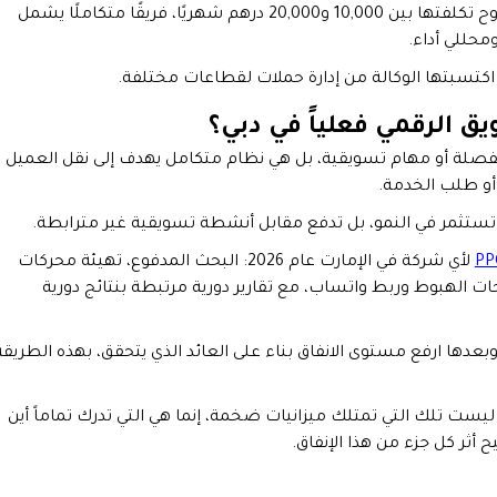
في المقابل، يقدم الوكالات المتخصصة في دبي، والتي تتراوح تكلفتها بين 10,000 و20,000 درهم شهريًا، فريقًا متكاملًا يشمل
محللي أداء.
اكتسبتها الوكالة من إدارة حملات لقطاعات مختلفة.
يق الرقمي فعلياً في دبي؟
نفصلة أو مهام تسويقية، بل هي نظام متكامل يهدف إلى نقل العميل
 أو طلب الخدمة.
ا تستثمر في النمو، بل تدفع مقابل أنشطة تسويقية غير مترابطة.
لأي شركة في الإمارت عام 2026: البحث المدفوع، تهيئة محركات
ر صفحات الهبوط وربط واتساب، مع تقارير دورية مرتبطة بنتائج دورية
 وبعدها ارفع مستوى الانفاق بناء على العائد الذي يتحقق، بهذه الطريقة
شركات في دبي التي تنفق ميزانيتها بذكاء في عام 2026، ليست تلك التي تمتلك ميزانيات ضخمة، إنما هي التي تدرك تماماً أين
 أثر كل جزء من هذا الإنفاق.