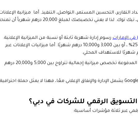
د التقارير، التحسين المستمر، التواصل، التنفيذ. أما ميزانية الإعلانات
فهي تذهب مباشرة إلى منصات مثل جوجل، ميتا، لينكد إن، تيك توك. لذا لا يعني تخصيصك لمبلغ 20,000 درهم شهرياً أن ت
رسوم إدارة شهرية ثابتة أو نسبة من الميزانية الإعلانية.
بالنسبة للحملات الصغيرة تتراوح رسوم الادارة بين 15% و25% ، أو بين 3,000 و10,000 درهم شهريًا. أما ميزانيات الإعلانات عبر
وبشكل عام، الشركات التي تبدأ أولى تجاربها مع الإعلانات المدفوعة تخصص ميزانية إجمالية تتراوح بين 5,000 و20,000 درهم
إذا عرضت عليك جهة مبلغ 2,000 درهم فقط لحملة Google Ads يشمل الإدارة والإنفاق الإعلاني معًا، فهذا لا يمثل حملة احترافية
التسويق الرقمي للشركات في دبي؟