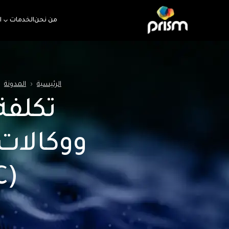
من نحن
الخدمات
ا
الرئيسية
‹
المدونة
‹
تكلفة
ووكالات 
(PPC) في دبي عام 2026