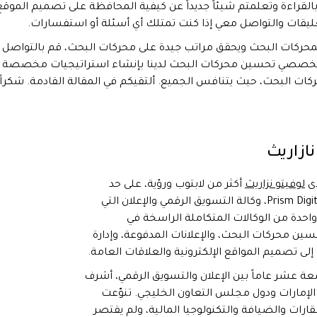
 بالقراءة وتعلمتم شيئاً جديداً عن كيفية المحافظة على تصميم الموقع
ليقات والتواصل معي إذا كنت تمتلك أي أسئلة أو استفسارات.
محركات البحث ويحقق مراتب جيدة على محركات البحث، قم بالتواصل
خصصي تحسين محركات البحث لدينا بإنشاء استراتيجيات مخصصة
البحث، حيث يتنافس الجميع. ألتقيكم في المقالة القادمة. شكراً
نازاريث
دى
لوفيتو نزاريث
أكثر من لابتوب ورؤية، على حد
تعبيره. من هذه البداية انطلقت Prism Digital، وكالة التسويق الرقمي والإعلان التي
واحدة من الوكالات المتكاملة الراسخة في
سين محركات البحث، والإعلانات المدفوعة، وإدارة
لى تصميم المواقع الإلكترونية والعلاقات العامة.
عة عشر عاماً بين الإعلان والتسويق الرقمي، أشرف
 الإمارات ودول مجلس التعاون الخليجي. تنوّعت
رات والضيافة والتكنولوجيا المالية، ولم يقتصر