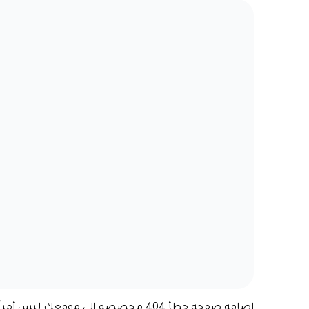
إضافة صفحة خطأ 404 مخصصة إلى موقعك ل