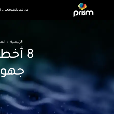
من نحن
الخدمات
ا
الرئيسية
‹
المد
8 أخط
جهود