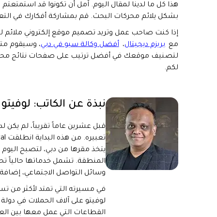
هذا كل ما لدينا لمقال اليوم. آمل أن تكونوا قد استمتعتم
بشكل يلائم محركات البحث. قم بمشاركة أفكارك في التع
إذا كنت صاحب عمل وتريد تصميم موقع إلكتروني ملائم ل
مع
بريزم ديجيتال
،
أفضل وكالة سيو في دبي
، وسيقوم مت
لتصنيف موقعك في أفضل ترتيب على صفحات نتائج محركات 
لكم.
نبذة عن الكاتب:
لوفيتو 
قبل عشرين عاماً تقريباً، لم يكن ل
يتخذ مقرها من دبي، لتصبح اليوم 
المنطقة. تشمل خدماتها حالياً تح
وسائل التواصل الاجتماعي، إضافة إ
في مسيرته التي تمتد لأكثر من تس
لوفيتو على آلاف الحملات في دولة
القطاعات التي عمل معها بين العقا