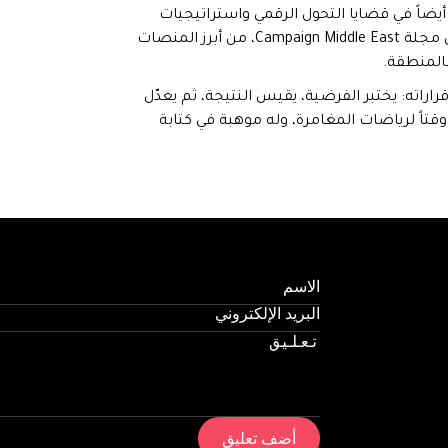
 أيضاً في قضايا التحول الرقمي واستراتيجيات
التسويق. نُشرت له مقالات رأي في مجلة Campaign Middle East، من أبرز المنصات
المنطقة.
قراراته: يختبر الفرضية، يقيس النتيجة، ثم يعدّل
 وقتاً لرياضات المغامرة، وله موهبة في كتابة
أضف تعليق