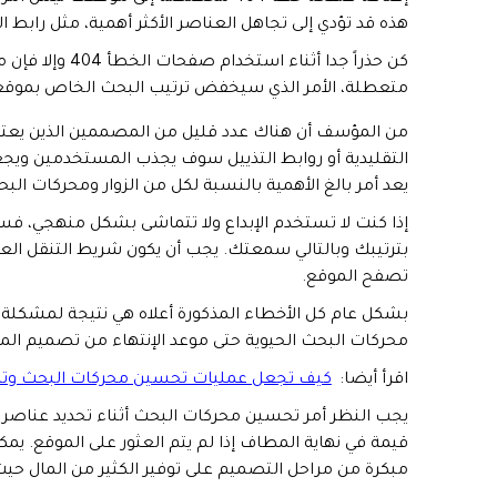
هذه قد تؤدي إلى تجاهل العناصر الأكثر أهمية، مثل رابط ال
كن حذراً جدا أ
متعطلة، الأمر الذي سيخفض ترتيب البحث الخاص بموق
من المؤسف أن هناك عدد قليل من المصممين الذين يعتقد
التقليدية أو روابط التذييل سوف يجذب المستخدمين ويجع
يعد أمر بالغ الأهمية بالنسبة لكل من الزوار ومحركات البح
إذا كنت لا تستخدم الإبداع ولا تتماشى بشكل منهجي، فس
بترتيبك وبالتالي سمعتك. يجب أن يكون شريط التنقل الع
تصفح الموقع.
بشكل عام كل الأخطاء المذكورة أعلاه هي نتيجة لمشكلة 
محركات البحث الحيوية حتى موعد الإنتهاء من تصميم المو
اقرأ أيضا:
كيف تجعل عمليات تحسين محركات البحث وت
يجب النظر أمر تحسين محركات البحث أثناء تحديد عناصر 
قيمة في نهاية المطاف إذا لم يتم العثور على الموقع. ي
مبكرة من مراحل التصميم على توفير الكثير من المال ح