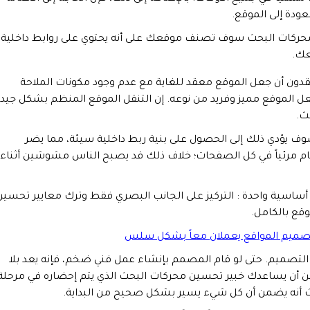
عودة إلى الموقع.
ثناء استخدام صفحات الخطأ 404 وإلا فإن محركات البحث سوف تصنف موقعك على أنه يحتوي على روابط داخلية
عك.
ون أن جعل الموقع معقد للغاية مع عدم وجود مكونات الملاحة
ل الموقع مميز وفريد من نوعه. إن التنقل الموقع المنظم بشكل جيد
ث.
وف يؤدي ذلك إلى الحصول على بنية ربط داخلية سيئة، مما يضر
ام مرئياً في كل الصفحات؛ خلاف ذلك قد يصبح الناس مشوشين أثناء
أساسية واحدة : التركيز على الجانب البصري فقط وترك معايير تحسين
قع بالكامل.
صميم المواقع يعملان معاً بشكل سلس
التصميم. حتى لو قام المصمم بإنشاء عمل فني ضخم، فإنه يعد بلا
مكن أن يساعدك خبير تحسين محركات البحث الذي يتم إحضاره في مرحلة
يث أنه يضمن أن كل شيء يسير بشكل صحيح من البداية.