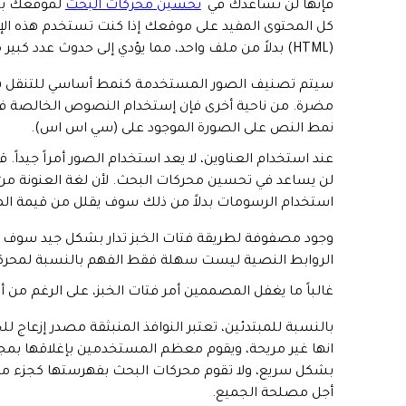
فإنها لن تساعدك في
تحسين محركات البحث
لموقعك بش
كل المحتوى المفيد على موقعك إذا كنت تستخدم هذه الإطار
(HTML) بدلاً من ملف واحد، مما يؤدي إلى حدوث عدد كبير من المشكلات في الفهرسة.
سيتم تصنيف الصور المستخدمة كنمط أساسي للتنقل بواس
مضرة. من ناحية أخرى فإن إستخدام النصوص الخالصة في ا
نمط النص على الصورة الموجود على (سي اس اس).
عند استخدام العناوين، لا يعد استخدام الصور أمراً جيداً.
لن يساعد في تحسين محركات البحث. لأن لغة العنونة من ا
استخدام الرسومات بدلاً من ذلك سوف يقلل من قيمة الم
وجود مصفوفة لطريقة فتات الخبز تدار بشكل جيد سوف 
الروابط النصية ليست سهلة فقط الفهم بالنسبة لمحركات
غالباً ما يغفل المصممين أمر فتات الخبز، على الرغم م
بالنسبة للمبتدئين، تعتبر النوافذ المنبثقة مصدر إزعاج 
انها غير مريحة، ويقوم معظم المستخدمين بإغلاقها بمجر
بشكل سريع، ولا تقوم محركات البحث بفهرستها كجزء من ا
أجل مصلحة الجميع.